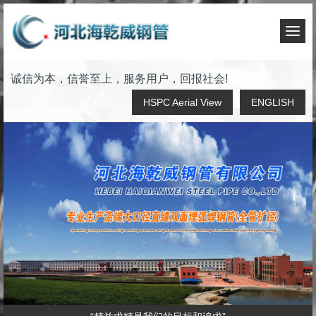
T
o
g
诚信为本，信誉至上，服务用户，回报社会!
g
l
HSPC Aerial View
ENGLISH
e
n
a
v
i
g
a
t
i
o
n